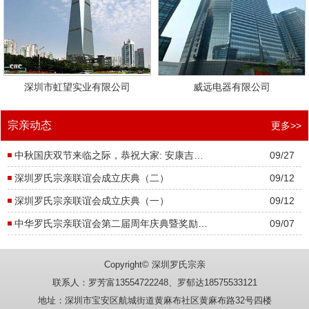
深圳市虹望实业有限公司
威远电器有限公司
宗亲动态
更多>>
中秋国庆双节来临之际，恭祝大家: 安康吉祥、万事如意、双节快乐!
09/27
深圳罗氏宗亲联谊会成立庆典（二）
09/12
深圳罗氏宗亲联谊会成立庆典（一）
09/12
中华罗氏宗亲联谊会第二届周年庆典暨奖励优秀学子大会胜利召开
09/07
Copyright© 深圳罗氏宗亲
联系人：罗芳富13554722248、罗郁达18575533121
地址：深圳市宝安区航城街道黄麻布社区黄麻布路32号四楼