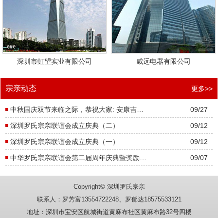
深圳市虹望实业有限公司
威远电器有限公司
宗亲动态
更多>>
中秋国庆双节来临之际，恭祝大家: 安康吉祥、万事如意、双节快乐!
09/27
深圳罗氏宗亲联谊会成立庆典（二）
09/12
深圳罗氏宗亲联谊会成立庆典（一）
09/12
中华罗氏宗亲联谊会第二届周年庆典暨奖励优秀学子大会胜利召开
09/07
Copyright© 深圳罗氏宗亲
联系人：罗芳富13554722248、罗郁达18575533121
地址：深圳市宝安区航城街道黄麻布社区黄麻布路32号四楼